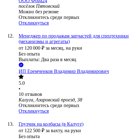
ООО
Фора24
посёлок Пятовский
Можно без резюме
Откликнитесь среди первых
Откликнуться
Менеджер по продажам запчастей для спецтехники
(механизмы и агрегаты)
от
120 000
₽
за месяц,
на руки
Без опыта
Выплаты: Два раза в месяц
ИП
Еремченков Владимир Владимирович
5.0
•
10
отзывов
Калуга, Азаровский проезд, 38
Откликнитесь среди первых
Откликнуться
Грузчик на колбасы (в Калуге)
от
122 500
₽
за вахту,
на руки
Без опыта